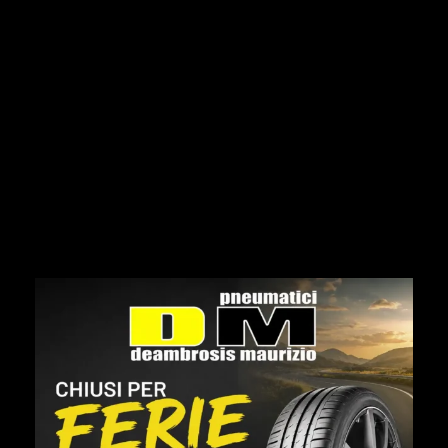
Società di noleggio
La Pneumatici DM è convenzionata con le principali
società di noleggio di vetture e furgoni, espletiamo la
parte amministrativa per il cambio pneumatici e
forniamo il servizio di stoccaggio per i mezzi a noleggio.
Elencate solo alcune delle aziende con le quali
lavoriamo quotidianamente.