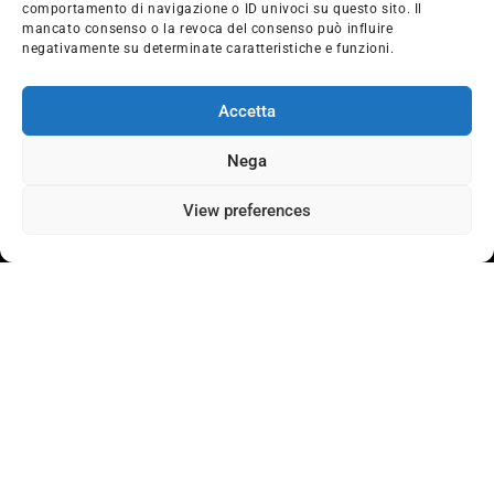
Invernali
Batterie
comportamento di navigazione o ID univoci su questo sito. Il
mancato consenso o la revoca del consenso può influire
Estivi
Cerchi Auto
negativamente su determinate caratteristiche e funzioni.
Agricoli
Cerchi Agricoli
Industriali
Cerchi Industriali
Accetta
Nega
Contatti
Pneumatici DM
View preferences
Telefono: 0141929213
Cascina S.Pietro 15
Fax: 0141929445
14032 Casorzo Monferrato
Mail:
Piemonte
maurizio.deambrosis@tin.it
Orari
Lun-Ven: 8:00/12:00 - 14:00/19:00
Sab: 8:00/12:00