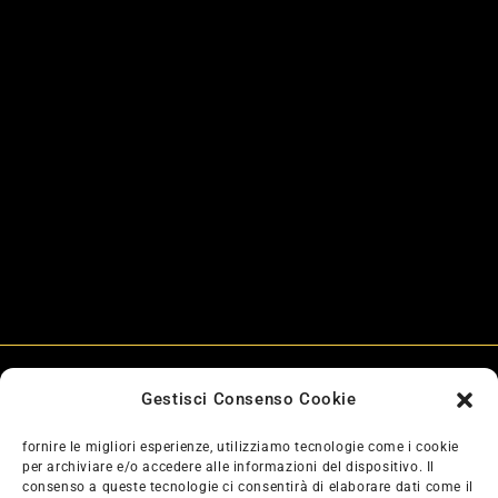
PREVENTIVI
GRATUITI
INTERVENTO
A DOMICILIO
Vuoi maggiori
informazioni?
Contattaci per una consulenza o un preventivo
Contattaci
Gestisci Consenso Cookie
fornire le migliori esperienze, utilizziamo tecnologie come i cookie
Pneumatici
Accessori
per archiviare e/o accedere alle informazioni del dispositivo. Il
consenso a queste tecnologie ci consentirà di elaborare dati come il