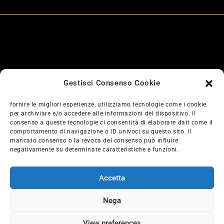
Orari
Lun-Ven: 8:00/12:00 - 14:00/19:00
Sab: 8:00/12:00
Gestisci Consenso Cookie
fornire le migliori esperienze, utilizziamo tecnologie come i cookie
Pneumatici DM di Deambrosis Maurizio. partita iva:
per archiviare e/o accedere alle informazioni del dispositivo. Il
00856710058
consenso a queste tecnologie ci consentirà di elaborare dati come il
comportamento di navigazione o ID univoci su questo sito. Il
Privacy Policy
mancato consenso o la revoca del consenso può influire
negativamente su determinate caratteristiche e funzioni.
Cookies Policy
Accetta
Nega
© diritti riservati Pneumatici DM
Made with
by riroweb
View preferences