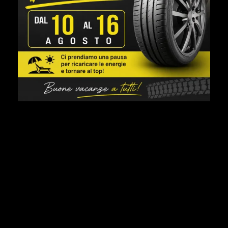
gomme trattore
Lavorazioni Eseguite
pneumatici
pneumatici agricoli
pneumatici auto
pneumatici estivi
riparazione
sostituzione
vendita
vettura sostitutiva