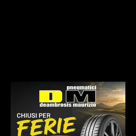
a domicilio
autonoleggio
batterie auto
batterie per camion
batterie per furgoni
batterie per mezzi agricoli
cerchi agricoli
cerchi auto
cerchi per trattori
convenzioni
gomme auto
gomme camion