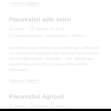
Continua A Leggere
Pneumatici auto estivi
admin
Ottobre 23, 2018
pneumatici estivi
/
sostituzione
/
vendita
deambrosismaurizio Pneumatici estivi Auto Affidaci la
tua sicurezza. Pneumatici DM Operativi nei comuni di
Casorzo Monferrato - Moncalvo - Asti - Alessandria -
Vercelli Pneumatici DM si occupa, della vendita,
montaggio…
Continua A Leggere
Pneumatici Agricoli
admin
Ottobre 22, 2018