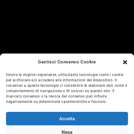
pneumatici agricoli
pneumatici auto
pneumatici estivi
riparazione
sostituzione
Gestisci Consenso Cookie
vendita
fornire le migliori esperienze, utilizziamo tecnologie come i cookie
vettura sostitutiva
per archiviare e/o accedere alle informazioni del dispositivo. Il
consenso a queste tecnologie ci consentirà di elaborare dati come il
comportamento di navigazione o ID univoci su questo sito. Il
mancato consenso o la revoca del consenso può influire
negativamente su determinate caratteristiche e funzioni.
Accetta
Nega